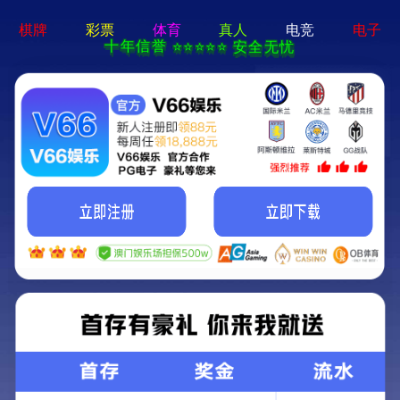
白姐全年正版王中王-资料免费精选
您好！欢迎访问白姐全年正版王中王官网！
白姐全年正版王中王
首页
关于我们
公司简介
企业文化
组织机构
厂区厂貌
技术说明
生产设备
安装与售后
新闻中心
公司动态
新闻资讯
产品中心
隧道二衬台车
台车信息化装置