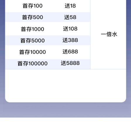
仰拱栈桥
防水板台车
水沟电缆槽台车
养护台车
拱架安装台车
工程车辆自动洗车机
隧道转弯机
桥梁模板系列
液压和行走系统
配件
工程案例
铁路隧道工程
公路隧道工程
水利水电工程
地铁及城市管廊工程
其他工程
公司业绩
资质荣誉
招贤纳士
联系我们