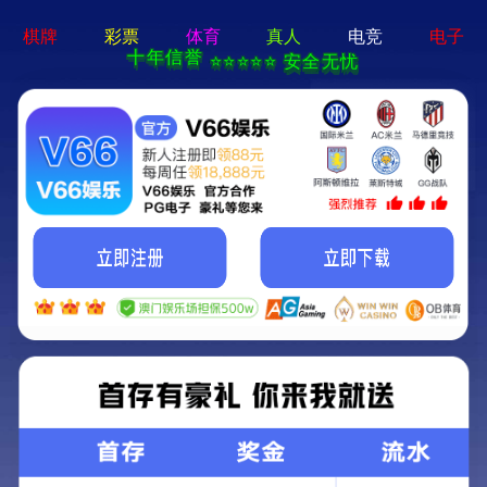
白姐全年正版王中王-资料免费精选
您好！欢迎访问白姐全年正版王中王官网！
白姐全年正版王中王
首页
关于我们
公司简介
企业文化
组织机构
厂区厂貌
技术说明
生产设备
安装与售后
新闻中心
公司动态
新闻资讯
产品中心
隧道二衬台车
台车信息化装置