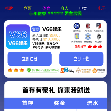
白姐全年正版王中王-资料免费精选
您好！欢迎访问白姐全年正版王中王官网！
白姐全年正版王中王
首页
关于我们
公司简介
企业文化
组织机构
厂区厂貌
技术说明
生产设备
安装与售后
新闻中心
公司动态
新闻资讯
产品中心
隧道二衬台车
台车信息化装置